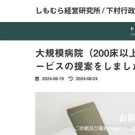
コ
ナ
しもむら経営研究所 / 下村行
ン
ビ
テ
ゲ
ン
ー
ト
ツ
シ
Top
へ
ョ
ス
ン
大規模病院（200床
キ
に
ッ
移
ービスの提案をしまし
プ
動
最
2024-06-19
2024-08-24
終
更
新
日
時
お
:
ご依頼及び業務内容へのご