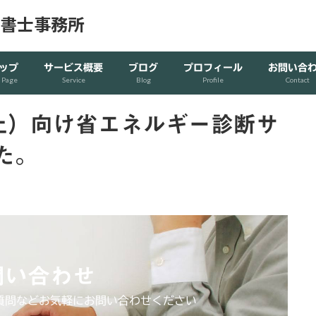
政書士事務所
ップ
サービス概要
ブログ
プロフィール
お問い合
 Page
Service
Blog
Profile
Contact
以上）向け省エネルギー診断サ
た。
問い合わせ
質問などお気軽にお問い合わせください