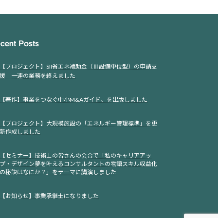
cent Posts
【プロジェクト】SII省エネ補助金（Ⅲ設備単位型）の申請支
援 一連の業務を終えました
【著作】事業をつなぐ中小M&Aガイド、を出版しました
【プロジェクト】大規模施設の「エネルギー管理標準」を更
新作成しました
【セミナー】技術士の皆さんの会合で「私のキャリアアッ
プ・デザイン夢を叶えるコンサルタントの物語スキル収益化
の秘訣はなにか？」をテーマに講演しました
【お知らせ】事業承継士になりました