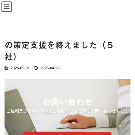
コ
ナ
しもむら経営研究所 / 下村行政書士事務所
ン
ビ
テ
ゲ
お問合わせ
ン
ー
ツ
シ
【プロジェクト】脱炭素化計画
へ
ョ
ス
ン
の策定支援を終えました（５
キ
に
ッ
移
社）
プ
動
最
2025-02-01
2025-04-23
終
更
新
日
時
お問い合わせ
:
ご依頼及び業務内容へのご質問などお気軽にお問い合わせくださ
い